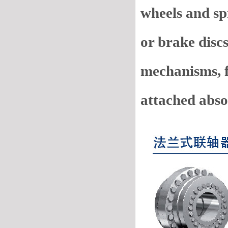
wheels and spr
or brake discs
mechanisms, f
attached absol