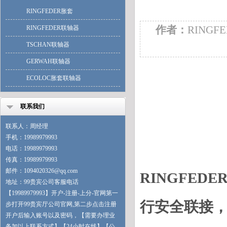
RINGFEDER胀套
作者：
RINGF
RINGFEDER联轴器
TSCHAN联轴器
GERWAH联轴器
ECOLOC胀套联轴器
联系我们
联系人：周经理
手机：19989979993
电话：19989979993
传真：19989979993
邮件：1094020326@qq.com
RINGFE
地址：99贵宾公司客服电话
【19989979993】开户-注册-上分-官网第一
行安全联接
步打开99贵宾厅公司官网,第二步点击注册
开户后输入账号以及密码，【需要办理业
务加以上联系方式】【24小时在线】【公